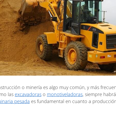
onstrucción o minería es algo muy común, y más frecu
omo las
excavadoras
o
monotiveladoras
, siempre habrá
inaria pesada
es fundamental en cuanto a producción