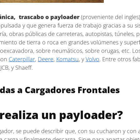
nica, trascabo o payloader
(proveniente del ingle
lsada y que genera fuerza de trabajo gracias a su si
a, obras públicas de carreteras, autopistas, túneles, p
miento de tierra o roca en grandes volúmenes y superf
retroexcavadora, sobre neumáticos, sobre orugas, etc. L
 son
Caterpillar
,
Deere
,
Komatsu
, y
Volvo
. Entre otros f
CB, y Shaeff.
das a Cargadores Frontales
realiza un payloader?
gador, se puede describir que, con su cucharon y con a
a la carga y finalmente descarga. Sirve para apartar obj